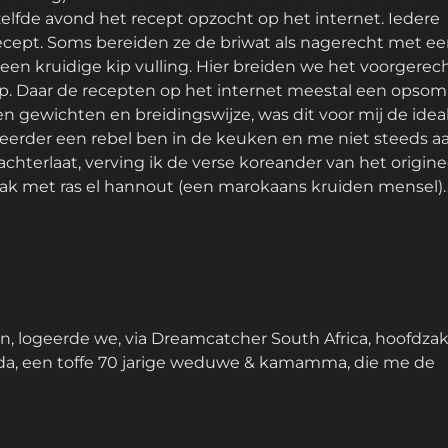
elfde avond het recept opzocht op het internet. Iedere
ecept. Soms bereiden ze de briwat als nagerecht met e
een kruidige kip vulling. Hier breiden we het voorgerech
ip. Daar de recepten op het internet meestal een opso
n gewichten en breidingswijze, was dit voor mij de idea
 eerder een rebel ben in de keuken en me niet steeds aa
terlaat, verving ik de verse koreander van het originee
maak met ras el hannout (een marokaans kruiden mensel).
n, logeerde we, via Dreamcatcher South Africa, hoofdzak
gda, een toffe 70 jarige weduwe & kamamma, die me de