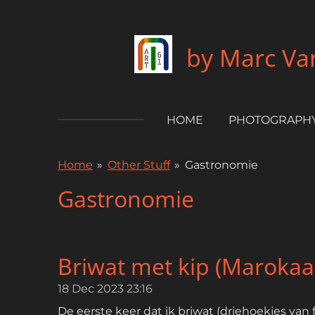
Skip
to
by Marc Van
main
content
HOME
PHOTOGRAPH
Home
»
Other Stuff
»
Gastronomie
Gastronomie
Briwat met kip (Marokaa
18 Dec 2023
23:16
De eerste keer dat ik briwat (driehoekjes van