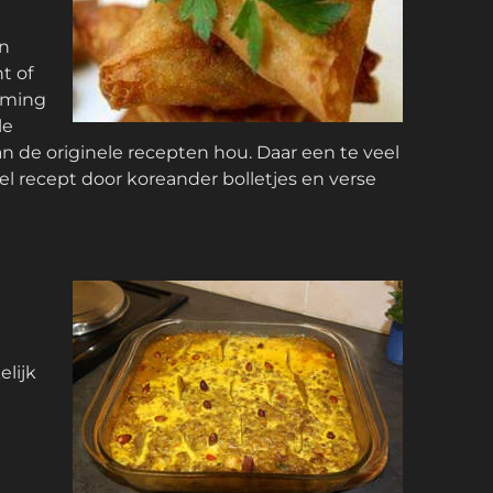
en
t of
mming
le
n de originele recepten hou. Daar een te veel
l recept door koreander bolletjes en verse
elijk