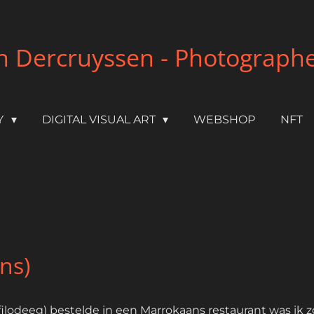
 Dercruyssen - Photographer 
Y
DIGITAL VISUAL ART
WEBSHOP
NFT
ns)
 filodeeg) bestelde in een Marrokaans restaurant was ik z